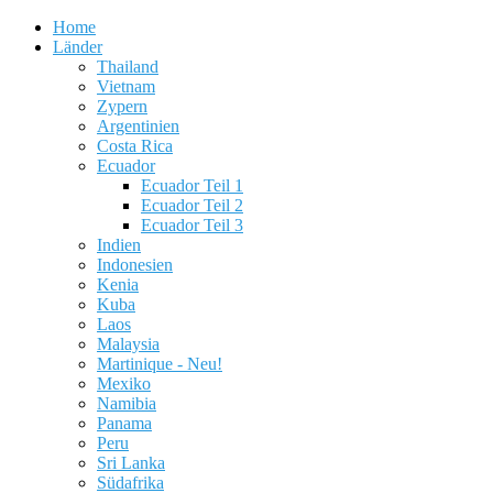
Home
Länder
Thailand
Vietnam
Zypern
Argentinien
Costa Rica
Ecuador
Ecuador Teil 1
Ecuador Teil 2
Ecuador Teil 3
Indien
Indonesien
Kenia
Kuba
Laos
Malaysia
Martinique - Neu!
Mexiko
Namibia
Panama
Peru
Sri Lanka
Südafrika