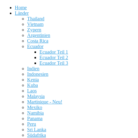
Home
Länder
Thailand
Vietnam
Zypern
Argentinien
Costa Rica
Ecuador
Ecuador Teil 1
Ecuador Teil 2
Ecuador Teil 3
Indien
Indonesien
Kenia
Kuba
Laos
Malaysia
Martinique - Neu!
Mexiko
Namibia
Panama
Peru
Sri Lanka
Südafrika