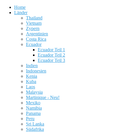
Home
Länder
Thailand
Vietnam
Zypern
Argentinien
Costa Rica
Ecuador
Ecuador Teil 1
Ecuador Teil 2
Ecuador Teil 3
Indien
Indonesien
Kenia
Kuba
Laos
Malaysia
Martinique - Neu!
Mexiko
Namibia
Panama
Peru
Sri Lanka
Südafrika